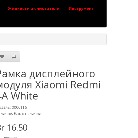
Жидкости и очистители
Инструмент
Рамка дисплейного
модуля Xiaomi Redmi
4A White
дель: 0006116
личие: Есть в наличии
r 16.50
личество