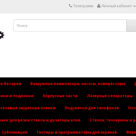
Телеграмм
Личный кабинет
е батареи
Вакуумные ламинаторы, насосы, компрессоры
рики и подложки
Корпусные части
Лазерные сепараторы
огелевые защитные пленки
Подсветки для телефонов
Пол
анки для резки стекла и дозаторы клея
Стекла, тачскрины и 
Сублимация
Тестеры и программаторы для экранов
Форм