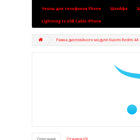
Чехлы для телефонов Phone
Шлейфа
Ш
Lightning to USB Cable iPhone
Рамка дисплейного модуля Xiaomi Redmi 4A 
Описание
Отзывов (0)