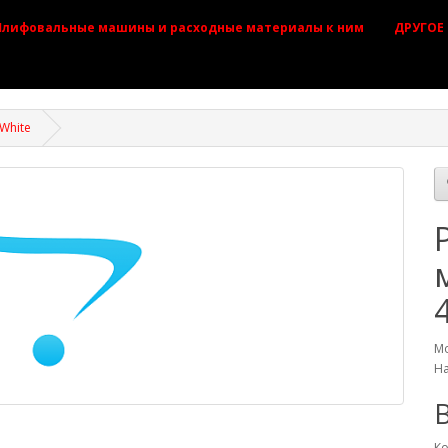
лифовальные машины и расходные материалы к ним
ДРУГОЕ
White
Мо
На
B
Ко