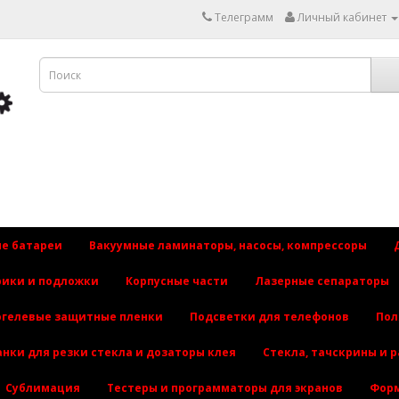
Телеграмм
Личный кабинет
е батареи
Вакуумные ламинаторы, насосы, компрессоры
рики и подложки
Корпусные части
Лазерные сепараторы
огелевые защитные пленки
Подсветки для телефонов
Пол
анки для резки стекла и дозаторы клея
Стекла, тачскрины и 
Сублимация
Тестеры и программаторы для экранов
Форм