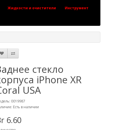
Жидкости и очистители
Инструмент
Заднее стекло
корпуса iPhone XR
Coral USA
дель: 0019987
личие: Есть в наличии
r 6.60
личество